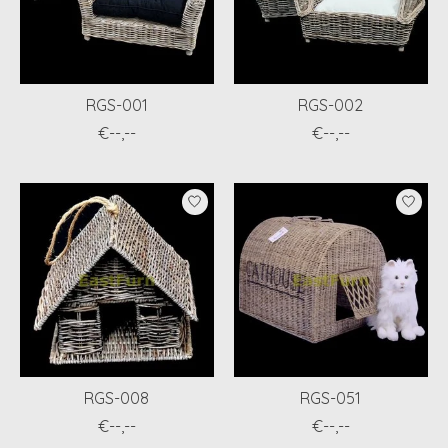
RGS-001
RGS-002
€--,--
€--,--
RGS-008
RGS-051
€--,--
€--,--