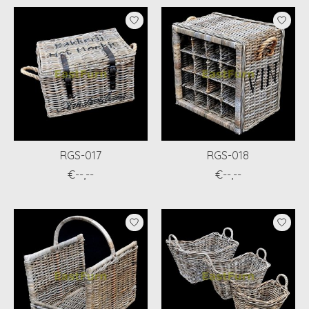
RGS-017
RGS-018
€--,--
€--,--