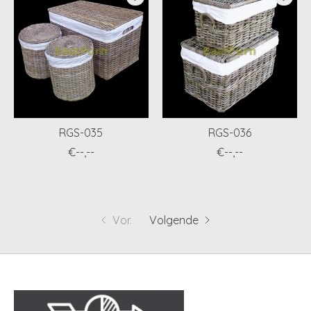
RGS-035
RGS-036
€--,--
€--,--
Vor.
Volgende