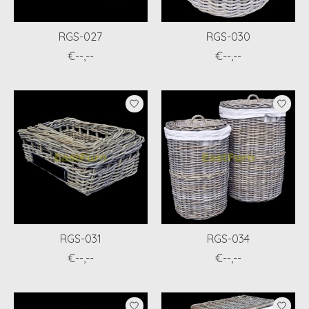
RGS-027
RGS-030
€--,--
€--,--
RGS-031
RGS-034
€--,--
€--,--