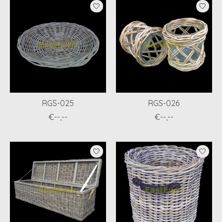
RGS-025
RGS-026
€--,--
€--,--