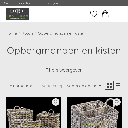
Custom made furniture for everyone!
Verlanglijst
Mijn Conta
Home
/
Rotan
/
Opbergmanden en kisten
Opbergmanden en kisten
Filters weergeven
54 producten
Sorteren op
Naam oplopend