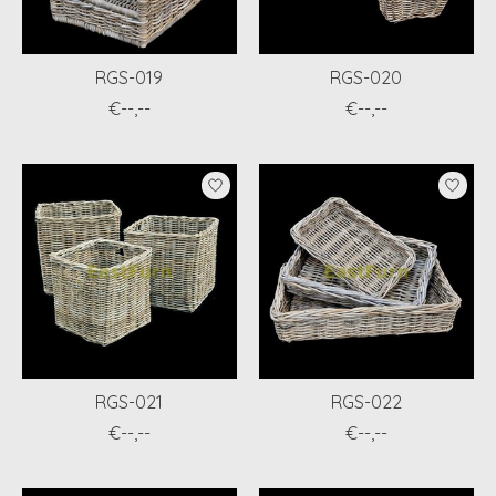
RGS-019
RGS-020
€--,--
€--,--
RGS-021
RGS-022
€--,--
€--,--