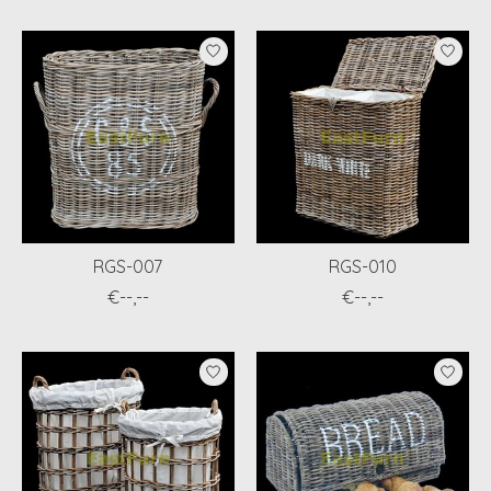
RGS-007
RGS-010
€--,--
€--,--