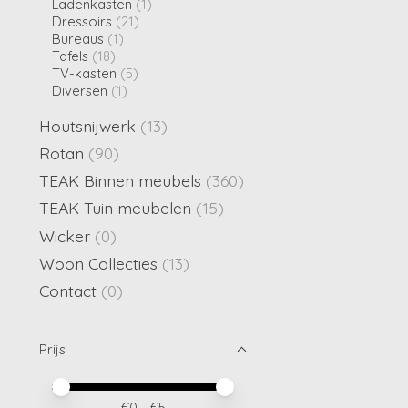
Ladenkasten
(1)
Dressoirs
(21)
Bureaus
(1)
Tafels
(18)
TV-kasten
(5)
Diversen
(1)
Houtsnijwerk
(13)
Rotan
(90)
TEAK Binnen meubels
(360)
TEAK Tuin meubelen
(15)
Wicker
(0)
Woon Collecties
(13)
Contact
(0)
Prijs
Minimale prijswaarde
Price maximum value
€
0
- €
5