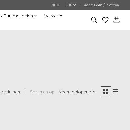
NL
EUR
Aanmelden / Inloggen
K Tuin meubelen
Wicker
producten
Sorteren op
Naam oplopend