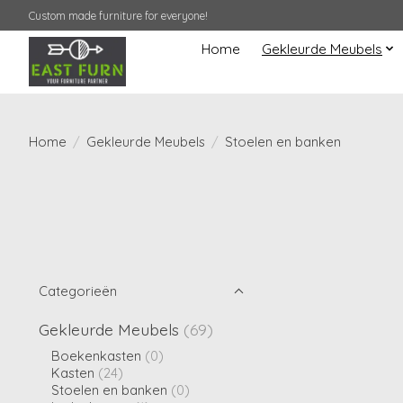
Custom made furniture for everyone!
Home
Gekleurde Meubels
Home
/
Gekleurde Meubels
/
Stoelen en banken
Categorieën
Gekleurde Meubels
(69)
Boekenkasten
(0)
Kasten
(24)
Stoelen en banken
(0)