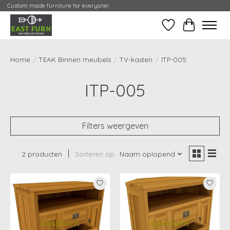
Custom made furniture for everyone!
Verlanglijst
Mijn Conta
Home
/
TEAK Binnen meubels
/
TV-kasten
/
ITP-005
ITP-005
Filters weergeven
2 producten
Sorteren op
Naam oplopend