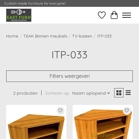
Custom made furniture for everyone!
Verlanglijst
Mijn Conta
Home
/
TEAK Binnen meubels
/
TV-kasten
/
ITP-033
ITP-033
Filters weergeven
2 producten
Sorteren op
Naam oplopend