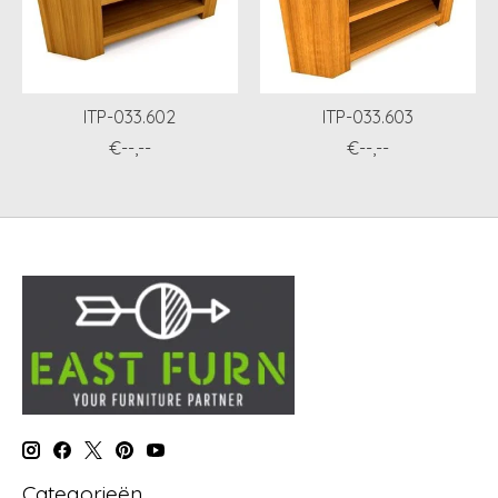
ITP-033.602
ITP-033.603
€--,--
€--,--
Categorieën