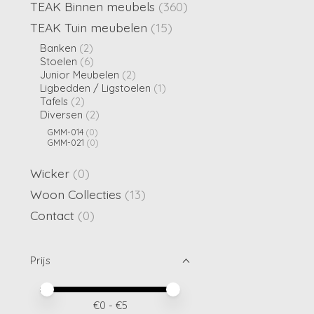
TEAK Binnen meubels
(360)
TEAK Tuin meubelen
(15)
Banken
(2)
Stoelen
(6)
Junior Meubelen
(2)
Ligbedden / Ligstoelen
(1)
Tafels
(2)
Diversen
(2)
GMM-014
(0)
GMM-021
(0)
Wicker
(0)
Woon Collecties
(13)
Contact
(0)
Prijs
Minimale prijswaarde
Price maximum value
€
0
- €
5