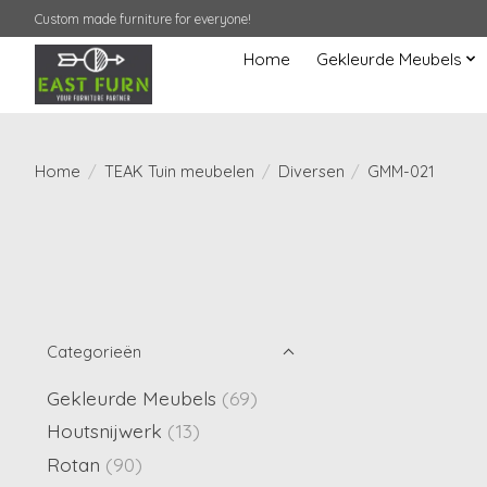
Custom made furniture for everyone!
Home
Gekleurde Meubels
Home
/
TEAK Tuin meubelen
/
Diversen
/
GMM-021
Categorieën
Gekleurde Meubels
(69)
Houtsnijwerk
(13)
Rotan
(90)