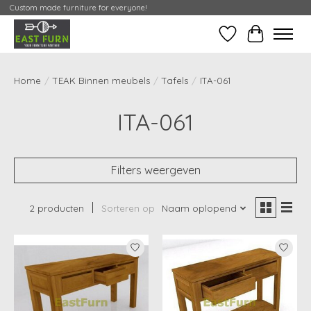
Custom made furniture for everyone!
Verlanglijst
Mijn Conta
Home
/
TEAK Binnen meubels
/
Tafels
/
ITA-061
ITA-061
Filters weergeven
2 producten
Sorteren op
Naam oplopend