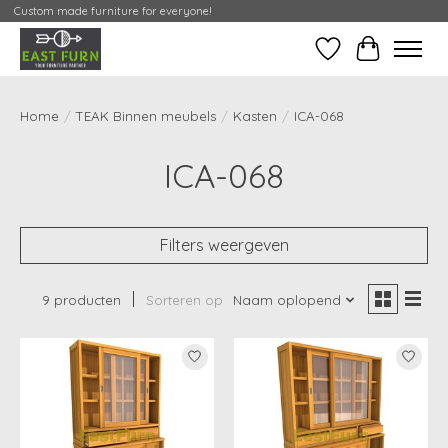
Custom made furniture for everyone!
Verlanglijst
Mijn Conta
Home
/
TEAK Binnen meubels
/
Kasten
/
ICA-068
ICA-068
Filters weergeven
9 producten
Sorteren op
Naam oplopend