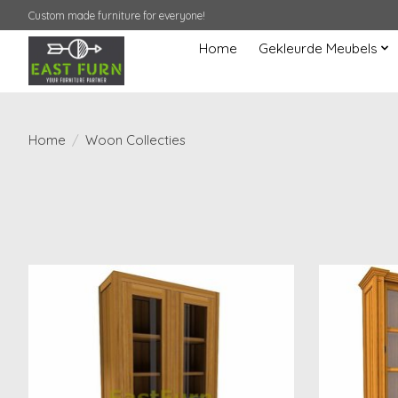
Custom made furniture for everyone!
Home
Gekleurde Meubels
Home
/
Woon Collecties