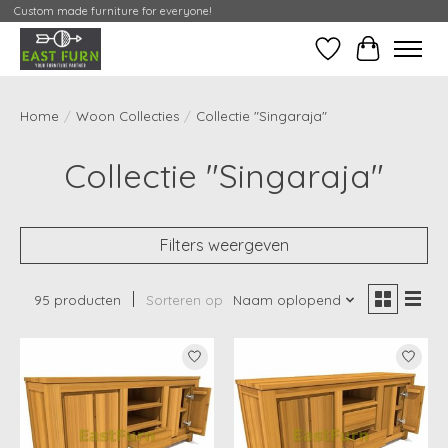
Custom made furniture for everyone!
Verlanglijst
Mijn Conta
Home
/
Woon Collecties
/
Collectie "Singaraja"
Collectie "Singaraja"
Filters weergeven
95 producten
Sorteren op
Naam oplopend