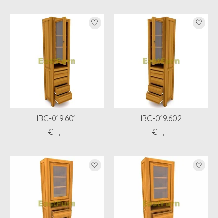
IBC-019.601
IBC-019.602
€--,--
€--,--