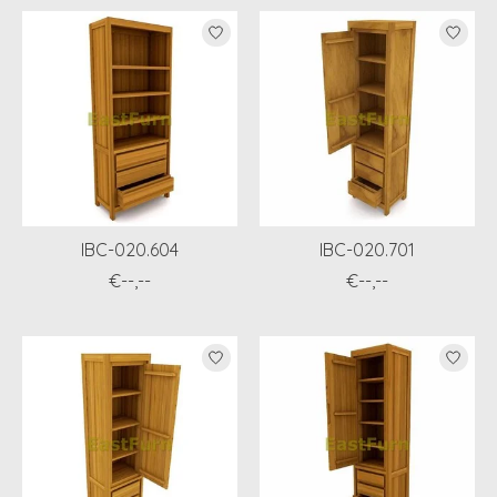
IBC-020.604
IBC-020.701
€--,--
€--,--