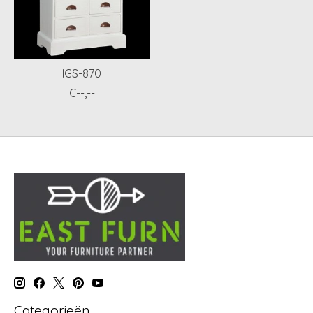
IGS-870
€--,--
Categorieën