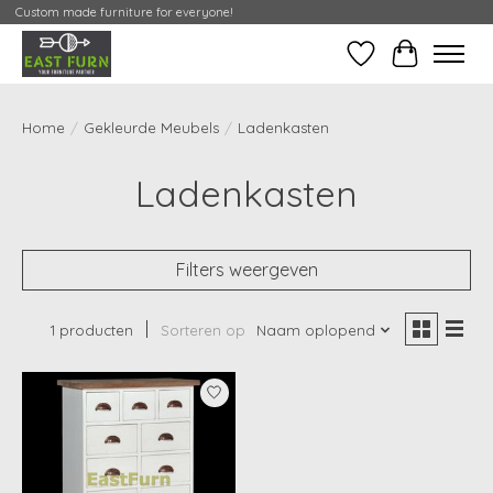
Custom made furniture for everyone!
Verlanglijst
Mijn Conta
Home
/
Gekleurde Meubels
/
Ladenkasten
Ladenkasten
Filters weergeven
1 producten
Sorteren op
Naam oplopend