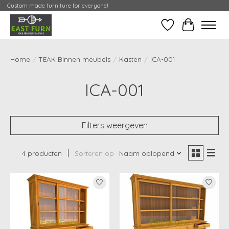
Custom made furniture for everyone!
Verlanglijst
Mijn Conta
Home
/
TEAK Binnen meubels
/
Kasten
/
ICA-001
ICA-001
Filters weergeven
4 producten
Sorteren op
Naam oplopend