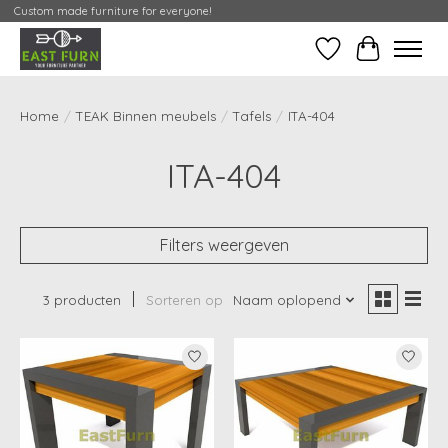
Custom made furniture for everyone!
Verlanglijst
Mijn Conta
Home
/
TEAK Binnen meubels
/
Tafels
/
ITA-404
ITA-404
Filters weergeven
3 producten
Sorteren op
Naam oplopend