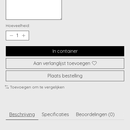
Hoeveelheid:
In container
Aan verlanglijst toevoegen
Plaats bestelling
Toevoegen om te vergelijken
Beschrijving
Specificaties
Beoordelingen (0)