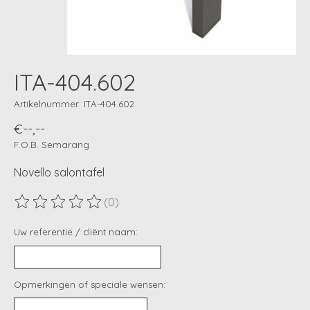
ITA-404.602
Artikelnummer: ITA-404.602
€--,--
F.O.B. Semarang
Novello salontafel
(0)
De beoordeling van dit product is
0
van de 5
Uw referentie / cliënt naam:
Opmerkingen of speciale wensen: