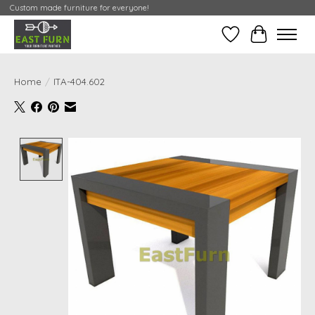
Custom made furniture for everyone!
Verlanglijst
Mijn Conta
Home
/
ITA-404.602
Product image slideshow Items