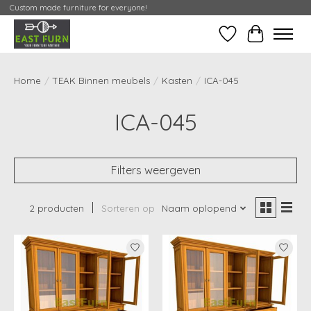
Custom made furniture for everyone!
Verlanglijst
Mijn Conta
Home
/
TEAK Binnen meubels
/
Kasten
/
ICA-045
ICA-045
Filters weergeven
2 producten
Sorteren op
Naam oplopend