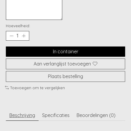
Hoeveelheid:
In container
Aan verlanglijst toevoegen
Plaats bestelling
Toevoegen om te vergelijken
Beschrijving
Specificaties
Beoordelingen (0)