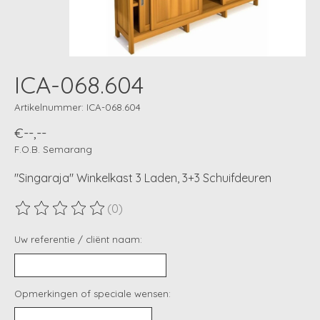
ICA-068.604
Artikelnummer: ICA-068.604
€--,--
F.O.B. Semarang
"Singaraja" Winkelkast 3 Laden, 3+3 Schuifdeuren
(0)
De beoordeling van dit product is
0
van de 5
Uw referentie / cliënt naam:
Opmerkingen of speciale wensen: