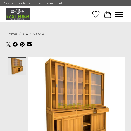
Custom made furniture for everyone!
Verlanglijst
Mijn Conta
Home
/
ICA-068.604
Product image slideshow Items