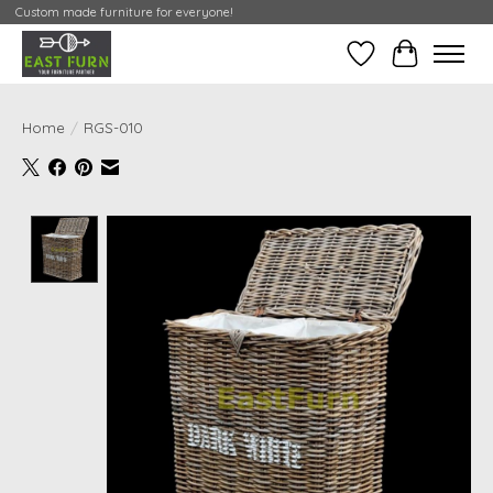
Custom made furniture for everyone!
Verlanglijst
Mijn Conta
Home
/
RGS-010
Product image slideshow Items