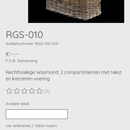
RGS-010
Artikelnummer: RGS-010.001
€--,--
F.O.B. Semarang
Rechthoekige Wasmand, 2 compartimenten met tekst
en katoenen voering
(0)
De beoordeling van dit product is
0
van de 5
Andere tekst:
Uw referentie / cliënt naam: