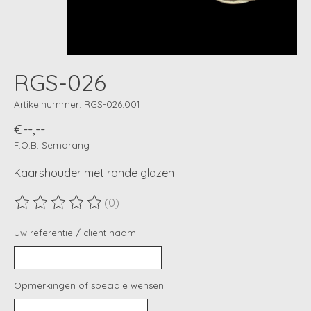
RGS-026
Artikelnummer: RGS-026.001
€--,--
F.O.B. Semarang
Kaarshouder met ronde glazen
(0)
De beoordeling van dit product is
0
van de 5
Uw referentie / cliënt naam:
Opmerkingen of speciale wensen: