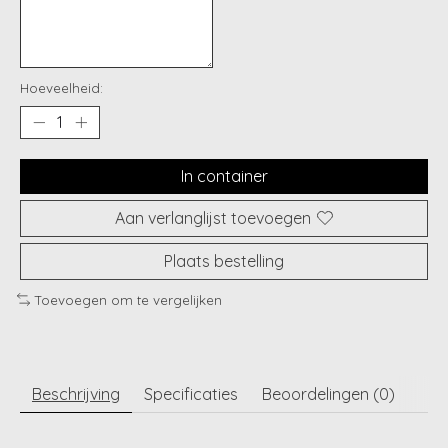
Hoeveelheid:
In container
Aan verlanglijst toevoegen
Plaats bestelling
Toevoegen om te vergelijken
Beschrijving
Specificaties
Beoordelingen (0)