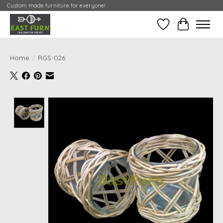
Custom made furniture for everyone!
Verlanglijst
Mijn Conta
Home
/
RGS-026
Product image slideshow Items