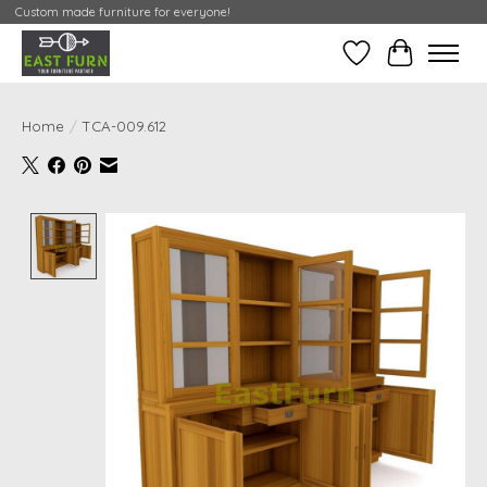
Custom made furniture for everyone!
Verlanglijst
Mijn Conta
Home
/
TCA-009.612
Product image slideshow Items