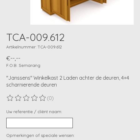
TCA-009.612
Artikelnummer: TCA-009.612
€--,--
F.O.B. Semarang
"Janssens" Winkelkast 2 Laden achter de deuren, 4+4
scharnierende deuren
(0)
De beoordeling van dit product is
0
van de 5
Uw referentie / cliënt naam:
Opmerkingen of speciale wensen: