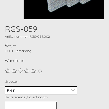
RGS-059
Artikelnummer: RGS-059.002
€--,--
F.O.B. Semarang
Wandtafel
(0)
De beoordeling van dit product is
0
van de 5
Grootte::
*
Uw referentie / cliënt naam: