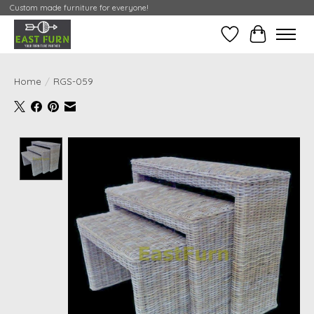
Custom made furniture for everyone!
Verlanglijst
Mijn Conta
Home
/
RGS-059
Product image slideshow Items