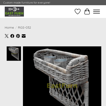
Custom made furniture for everyone!
Verlanglijst
Mijn Conta
Home
/
RGS-032
Product image slideshow Items