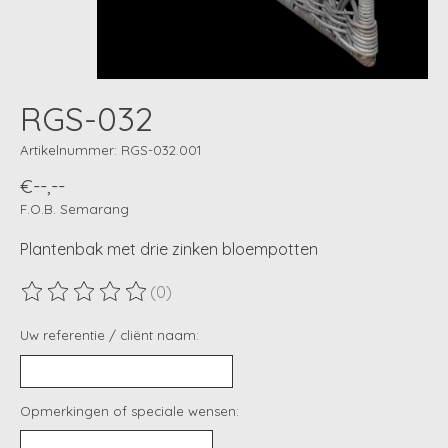
RGS-032
Artikelnummer: RGS-032.001
€--,--
F.O.B. Semarang
Plantenbak met drie zinken bloempotten
(0)
De beoordeling van dit product is
0
van de 5
Uw referentie / cliënt naam:
Opmerkingen of speciale wensen: