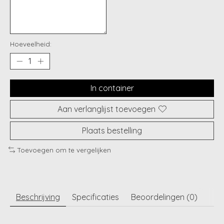
Hoeveelheid:
In container
Aan verlanglijst toevoegen
Plaats bestelling
Toevoegen om te vergelijken
Beschrijving
Specificaties
Beoordelingen (0)