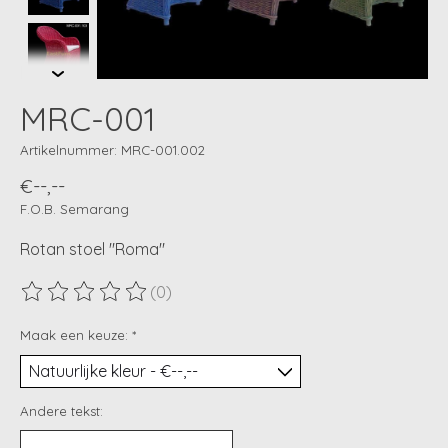
MRC-001
Artikelnummer: MRC-001.002
€--,--
F.O.B. Semarang
Rotan stoel "Roma"
(0)
De beoordeling van dit product is
0
van de 5
Maak een keuze:
*
Andere tekst: