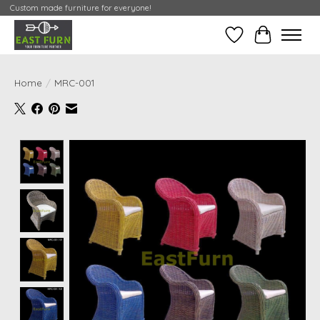
Custom made furniture for everyone!
Verlanglijst
Mijn Conta
Home
/
MRC-001
Product image slideshow Items