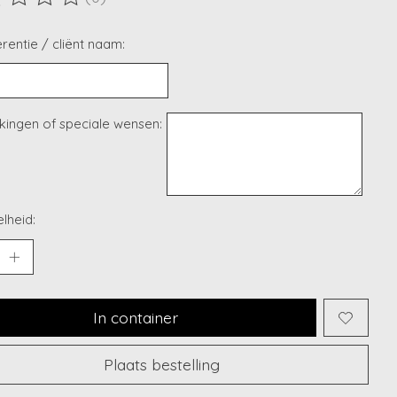
ordeling van dit product is
0
van de 5
rentie / cliënt naam:
ingen of speciale wensen:
lheid:
In container
Plaats bestelling