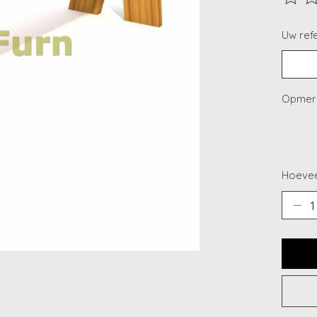
De beo
Uw refe
Opmerk
Hoevee