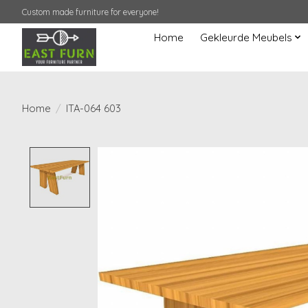
Custom made furniture for everyone!
Home
Gekleurde Meubels
Home
/
ITA-064 603
Product image slideshow Items