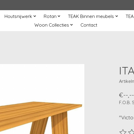
Houtsnijwerk
Rotan
TEAK Binnen meubels
TEA
Woon Collecties
Contact
IT
Artike
€--,--
F.O.B.
"Victo