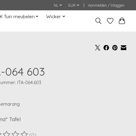
NL
EUR
Aanmelden / Inloggen
K Tuin meubelen
Wicker
A-064 603
lnummer: ITA-064.603
 Semarang
ria" Tafel
(0)