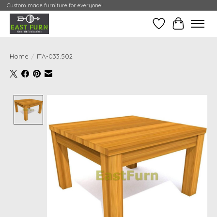
Custom made furniture for everyone!
Verlanglijst
Mijn Conta
Home
/
ITA-033.502
Product image slideshow Items