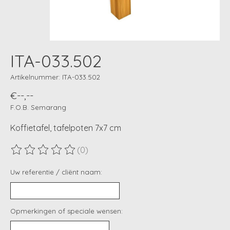
ITA-033.502
Artikelnummer: ITA-033.502
€--,--
F.O.B. Semarang
Koffietafel, tafelpoten 7x7 cm
(0)
De beoordeling van dit product is
0
van de 5
Uw referentie / cliënt naam:
Opmerkingen of speciale wensen: