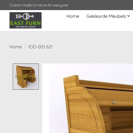
Custom made furniture for everyone!
Home
Gekleurde Meubels
Home
/
IOD-001.621
Product image slideshow Items