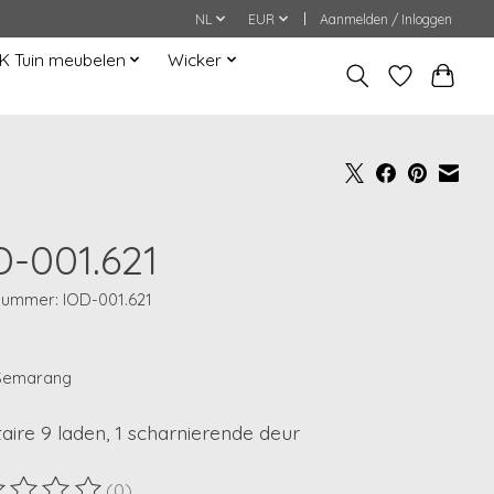
NL
EUR
Aanmelden / Inloggen
K Tuin meubelen
Wicker
D-001.621
lnummer: IOD-001.621
 Semarang
aire 9 laden, 1 scharnierende deur
(0)