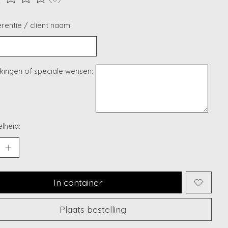
ordeling van dit product is
0
van de 5
rentie / cliënt naam:
ingen of speciale wensen:
lheid:
In container
Plaats bestelling