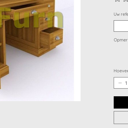
De beo
Uw refe
Opmerk
Hoevee