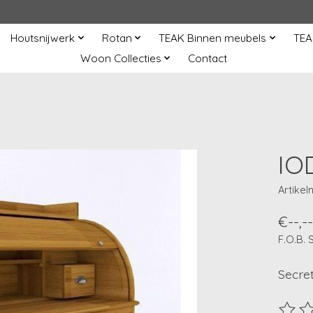
Houtsnijwerk
Rotan
TEAK Binnen meubels
TEA
Woon Collecties
Contact
IO
Artike
€--,--
F.O.B.
Secret