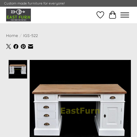
Custom made furniture for everyone!
Verlanglijst
Mijn Conta
Home
/
IGS-522
Product image slideshow Items