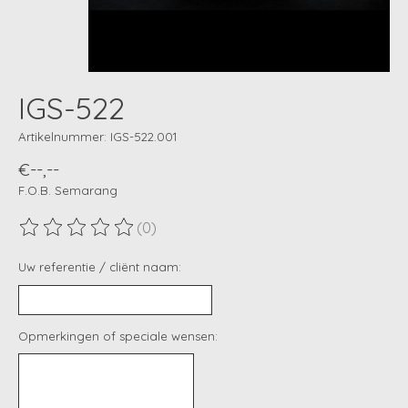
IGS-522
Artikelnummer: IGS-522.001
€--,--
F.O.B. Semarang
(0)
De beoordeling van dit product is
0
van de 5
Uw referentie / cliënt naam:
Opmerkingen of speciale wensen: