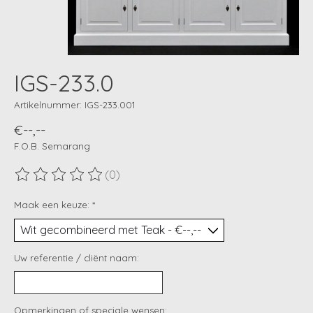
IGS-233.0
Artikelnummer: IGS-233.001
€--,--
F.O.B. Semarang
(0)
De beoordeling van dit product is
0
van de 5
Maak een keuze:
*
Uw referentie / cliënt naam:
Opmerkingen of speciale wensen: