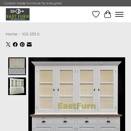
Custom made furniture for everyone!
Verlanglijst
Mijn Conta
Home
/
IGS-233.0
Product image slideshow Items