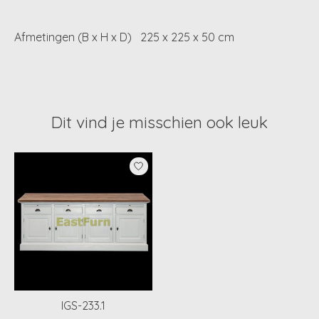
Afmetingen (B x H x D)
225 x 225 x 50 cm
Dit vind je misschien ook leuk
Items van productcarrousel
IGS-233.1