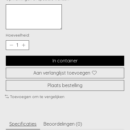
Hoeveelheid:
In container
Aan verlanglijst toevoegen
Plaats bestelling
Toevoegen om te vergelijken
Specificaties
Beoordelingen (0)