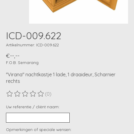
ICD-009.622
Artikelnummer: ICD-009.622
€--,--
F.O.B. Semarang
"Virana" nachtkastje 1 lade, 1 draaideur, Scharnier
rechts
(0)
De beoordeling van dit product is
0
van de 5
Uw referentie / cliënt naam:
Opmerkingen of speciale wensen: