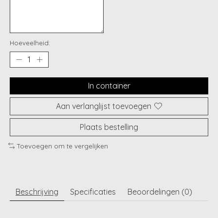
Hoeveelheid:
In container
Aan verlanglijst toevoegen
Plaats bestelling
Toevoegen om te vergelijken
Beschrijving
Specificaties
Beoordelingen (0)