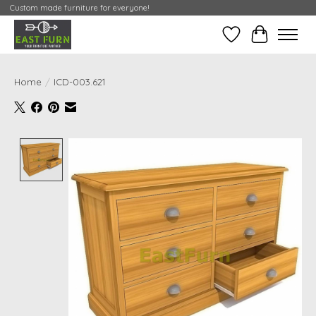
Custom made furniture for everyone!
Verlanglijst
Mijn Conta
Home
/
ICD-003.621
Product image slideshow Items