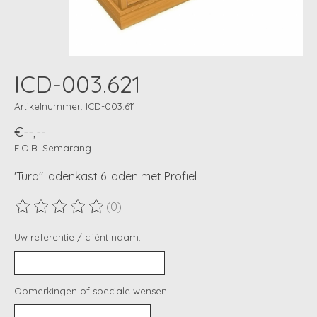
ICD-003.621
Artikelnummer: ICD-003.611
€--,--
F.O.B. Semarang
'Tura" ladenkast 6 laden met Profiel
(0)
De beoordeling van dit product is
0
van de 5
Uw referentie / cliënt naam:
Opmerkingen of speciale wensen: