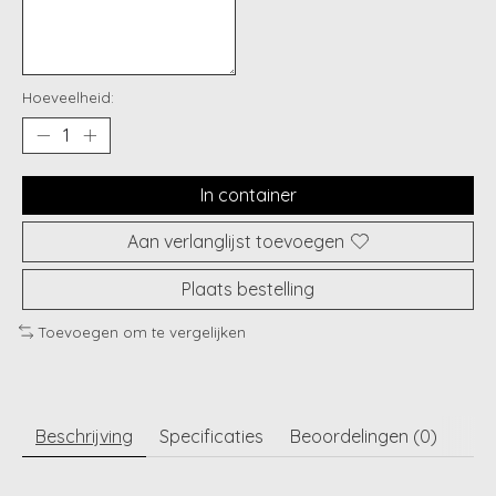
Hoeveelheid:
In container
Aan verlanglijst toevoegen
Plaats bestelling
Toevoegen om te vergelijken
Beschrijving
Specificaties
Beoordelingen (0)