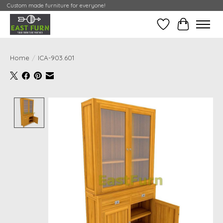
Custom made furniture for everyone!
Verlanglijst
Mijn Conta
Home
/
ICA-903.601
Product image slideshow Items