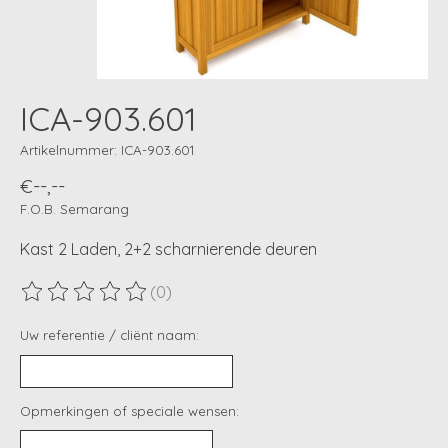
ICA-903.601
Artikelnummer: ICA-903.601
€--,--
F.O.B. Semarang
Kast 2 Laden, 2+2 scharnierende deuren
(0)
De beoordeling van dit product is
0
van de 5
Uw referentie / cliënt naam:
Opmerkingen of speciale wensen: