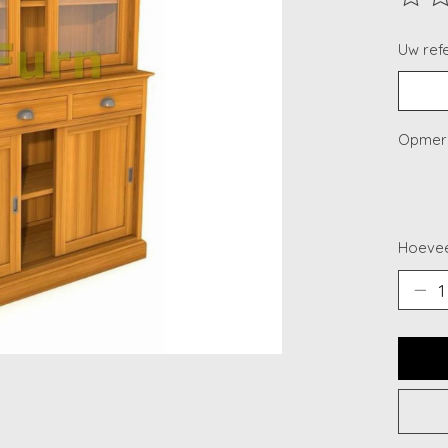
De beo
Uw refe
Opmerk
Hoevee