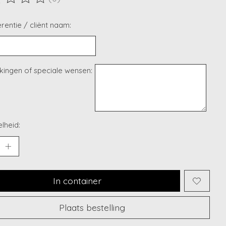
ordeling van dit product is
0
van de 5
rentie / cliënt naam:
ingen of speciale wensen:
lheid:
In container
Plaats bestelling