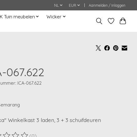
NL
EUR
Aanmelden / Inloggen
K Tuin meubelen
Wicker
A-067.622
lnummer: ICA-067.622
 Semarang
a" Winkelkast 3 laden, 3 + 3 schuifdeuren
(0)