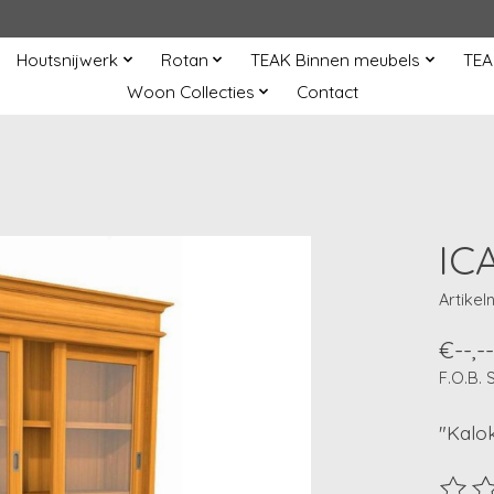
Houtsnijwerk
Rotan
TEAK Binnen meubels
TEA
Woon Collecties
Contact
IC
Artike
€--,--
F.O.B.
"Kalok