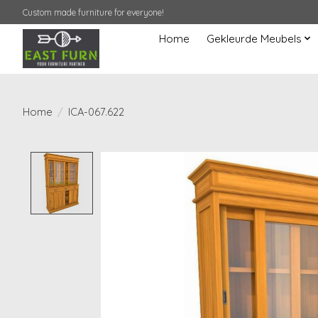
Custom made furniture for everyone!
Home
Gekleurde Meubels
Home
/
ICA-067.622
Product image slideshow Items