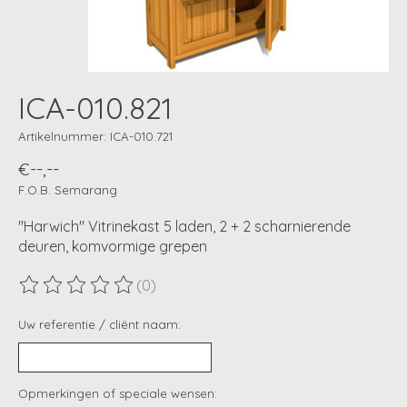
ICA-010.821
Artikelnummer: ICA-010.721
€--,--
F.O.B. Semarang
"Harwich" Vitrinekast 5 laden, 2 + 2 scharnierende
deuren, komvormige grepen
(0)
De beoordeling van dit product is
0
van de 5
Uw referentie / cliënt naam:
Opmerkingen of speciale wensen: