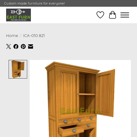
Custom made furniture for everyone!
Verlanglijst
Mijn Conta
Home
/
ICA-010.821
Product image slideshow Items