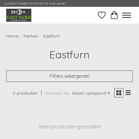
Custom made furniture for everyone!
Verlanglijst
Mijn Conta
Home
/
Merken
/
Eastfurn
Eastfurn
Filters weergeven
0 producten
Sorteren op
Naam oplopend
Geen producten gevonden!