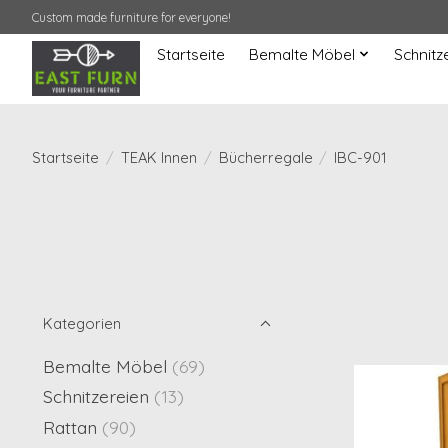
Custom made furniture for everyone!
Startseite
Bemalte Möbel
Schnitz
Startseite
/
TEAK Innen
/
Bücherregale
/
IBC-901
Kategorien
Bemalte Möbel
(69)
Schnitzereien
(13)
Rattan
(90)