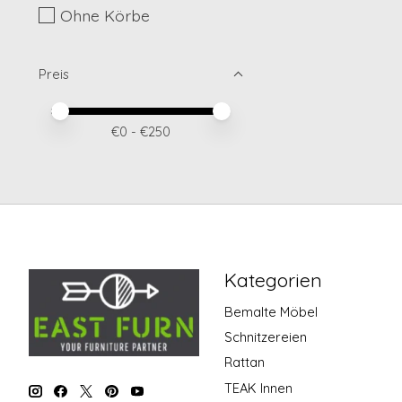
Ohne Körbe
Preis
Preis – Mindestwert
Price maximum value
€
0
- €
250
Kategorien
Bemalte Möbel
Schnitzereien
Rattan
TEAK Innen