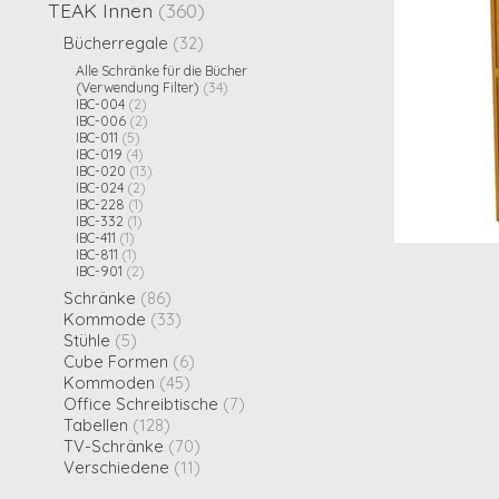
TEAK Innen
(360)
Bücherregale
(32)
Alle Schränke für die Bücher
(Verwendung Filter)
(34)
IBC-004
(2)
IBC-006
(2)
IBC-011
(5)
IBC-019
(4)
IBC-020
(13)
IBC-024
(2)
IBC-228
(1)
IBC-332
(1)
IBC-411
(1)
IBC-811
(1)
IBC-901
(2)
Schränke
(86)
Kommode
(33)
Stühle
(5)
Cube Formen
(6)
Kommoden
(45)
Office Schreibtische
(7)
Tabellen
(128)
TV-Schränke
(70)
Verschiedene
(11)