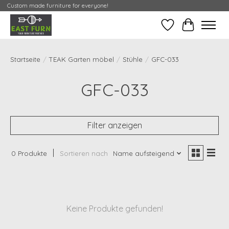
Custom made furniture for everyone!
Wunschzettel
Meine Cont
Startseite
/
TEAK Garten möbel
/
Stühle
/
GFC-033
GFC-033
Filter anzeigen
0 Produkte
Sortieren nach
Name aufsteigend
Keine Produkte gefunden!