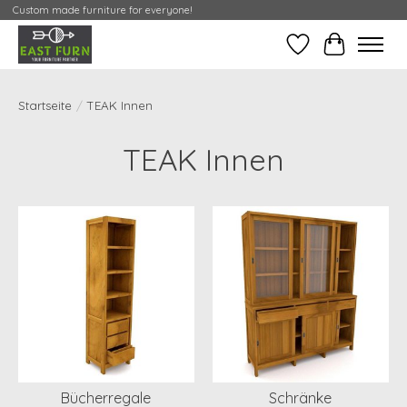
Custom made furniture for everyone!
Wunschzettel
Meine Cont
Startseite
/
TEAK Innen
TEAK Innen
Bücherregale
Schränke