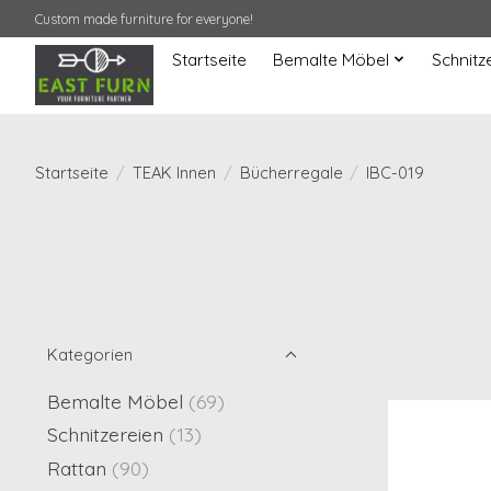
Custom made furniture for everyone!
Startseite
Bemalte Möbel
Schnitz
Startseite
/
TEAK Innen
/
Bücherregale
/
IBC-019
Kategorien
Bemalte Möbel
(69)
Schnitzereien
(13)
Rattan
(90)