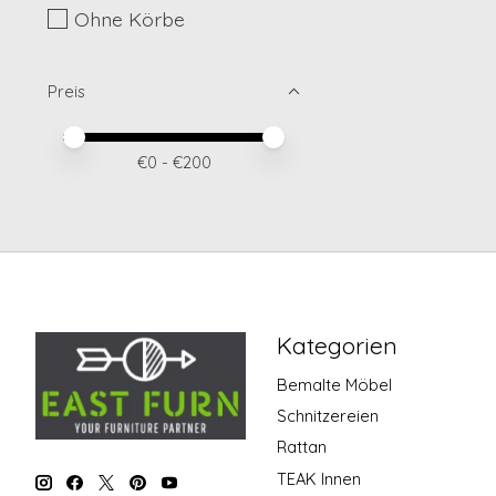
Ohne Körbe
Preis
Preis – Mindestwert
Price maximum value
€
0
- €
200
Kategorien
Bemalte Möbel
Schnitzereien
Rattan
TEAK Innen