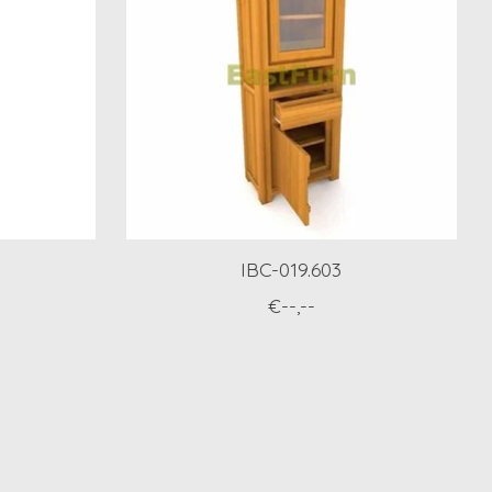
IBC-019.603
€--,--