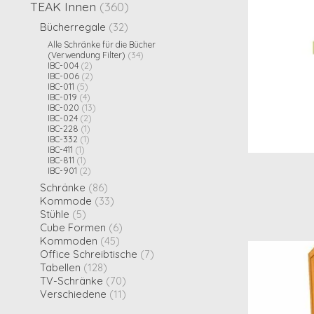
TEAK Innen
(360)
Bücherregale
(32)
Alle Schränke für die Bücher
(Verwendung Filter)
(34)
IBC-004
(2)
IBC-006
(2)
IBC-011
(5)
IBC-019
(4)
IBC-020
(13)
IBC-024
(2)
IBC-228
(1)
IBC-332
(1)
IBC-411
(1)
IBC-811
(1)
IBC-901
(2)
Schränke
(86)
Kommode
(33)
Stühle
(5)
Cube Formen
(6)
Kommoden
(45)
Office Schreibtische
(7)
Tabellen
(128)
TV-Schränke
(70)
Verschiedene
(11)