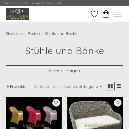
Custom made furniture for everyone!
Wunschzettel
Meine Cont
Startseite
/
Rattan
/
Stühle und Bänke
Stühle und Bänke
Filter anzeigen
9 Produkte
Sortieren nach
Name aufsteigend