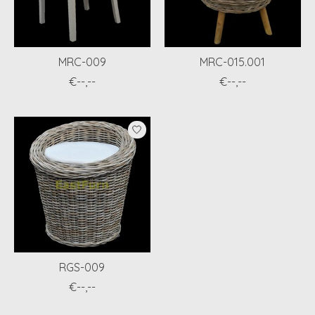
MRC-009
MRC-015.001
€--,--
€--,--
RGS-009
€--,--