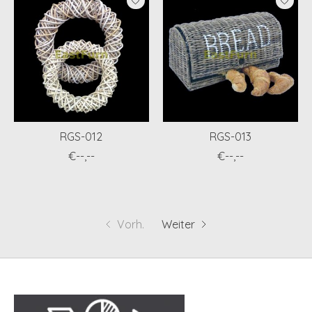
RGS-012
RGS-013
€--,--
€--,--
Vorh.
Weiter