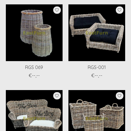
RGS 069
RGS-001
€--,--
€--,--