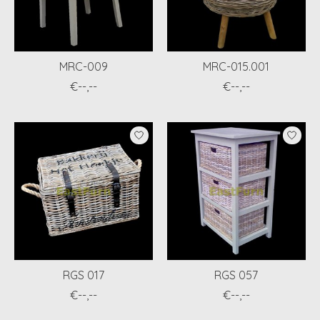
MRC-009
MRC-015.001
€--,--
€--,--
RGS 017
RGS 057
€--,--
€--,--