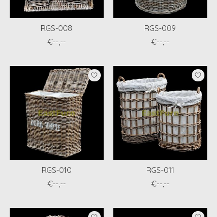
RGS-008
RGS-009
€--,--
€--,--
RGS-010
RGS-011
€--,--
€--,--