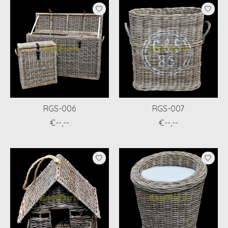
RGS-006
RGS-007
€--,--
€--,--