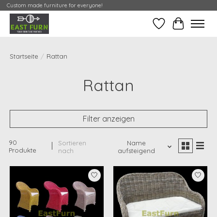
Custom made furniture for everyone!
Wunschzettel
Meine Cont
Startseite
/
Rattan
Rattan
Filter anzeigen
90
Sortieren
Name
Produkte
nach
aufsteigend