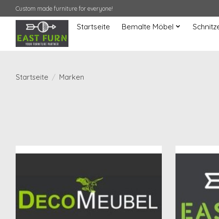
Custom made furniture for everyone!
Startseite
Bemalte Möbel
Schnitz
Startseite
/
Marken