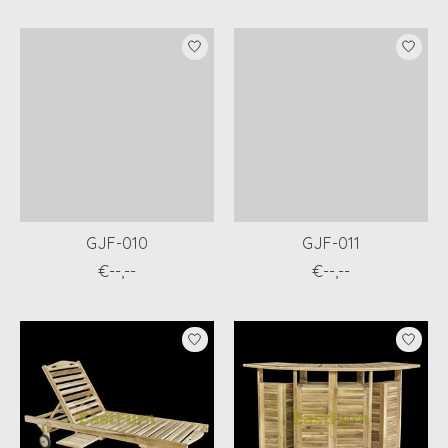
GJF-010
GJF-011
€--,--
€--,--