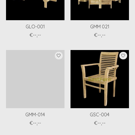
GLO-001
GMM 021
€--,--
€--,--
GMM-014
GSC-004
€--,--
€--,--