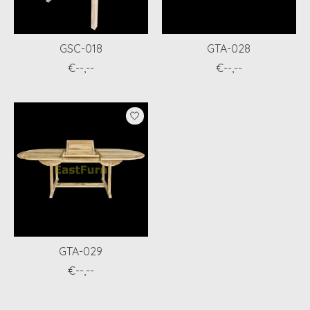
GSC-018
GTA-028
€--,--
€--,--
GTA-029
€--,--