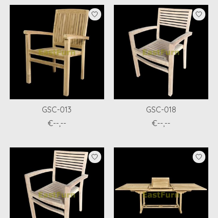
GSC-013
GSC-018
€--,--
€--,--