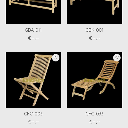
GBA-011
GBK-001
€--,--
€--,--
GFC-003
GFC-033
€--,--
€--,--