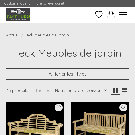
Custom made furniture for everyone!
Liste de souhait
Mon Conte
Accueil
/
Teck Meubles de jardin
Teck Meubles de jardin
Afficher les filtres
15 produits
Trier par
Noms en ordre croissant