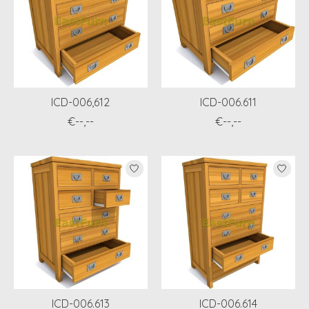
ICD-006,612
ICD-006.611
€--,--
€--,--
ICD-006.613
ICD-006.614