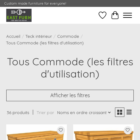
Custom made furniture for everyone!
Liste de souhait
Mon Conte
Accueil
/
Teck intérieur
/
Commode
/
Tous Commode (les filtres d'utilisation)
Tous Commode (les filtres
d'utilisation)
Afficher les filtres
36 produits
Trier par
Noms en ordre croissant