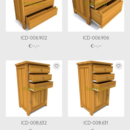
ICD-006.902
ICD-006.906
€--,--
€--,--
ICD-008,632
ICD-008.631