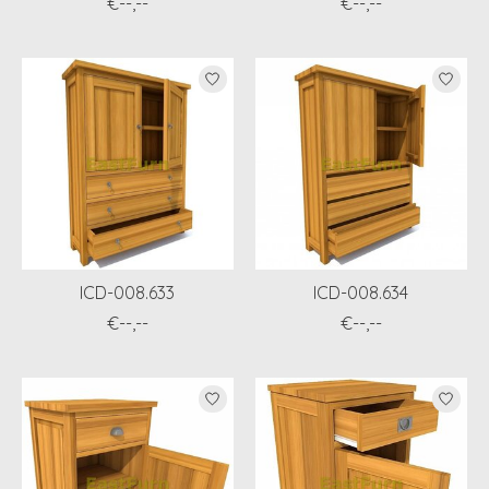
€--,--
€--,--
ICD-008.633
ICD-008.634
€--,--
€--,--