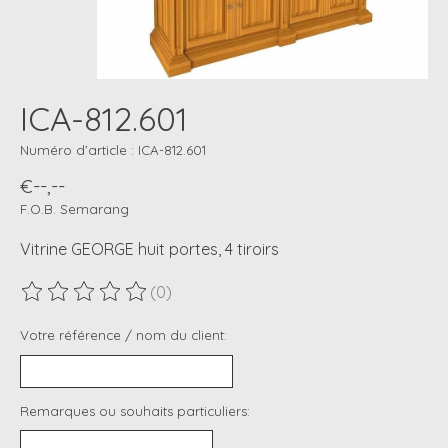
ICA-812.601
Numéro d’article : ICA-812.601
€--,--
F.O.B. Semarang
Vitrine GEORGE huit portes, 4 tiroirs
(0)
Ce produit est évalué à
0
sur 5
Votre référence / nom du client:
Remarques ou souhaits particuliers: